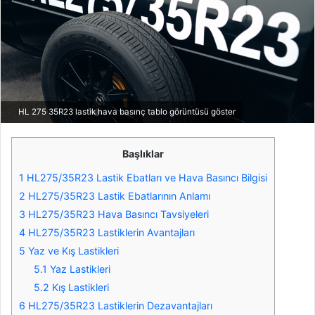
HL 275 35R23 lastik hava basınç tablo görüntüsü göster
Başlıklar
1
HL275/35R23 Lastik Ebatları ve Hava Basıncı Bilgisi
2
HL275/35R23 Lastik Ebatlarının Anlamı
3
HL275/35R23 Hava Basıncı Tavsiyeleri
4
HL275/35R23 Lastiklerin Avantajları
5
Yaz ve Kış Lastikleri
5.1
Yaz Lastikleri
5.2
Kış Lastikleri
6
HL275/35R23 Lastiklerin Dezavantajları