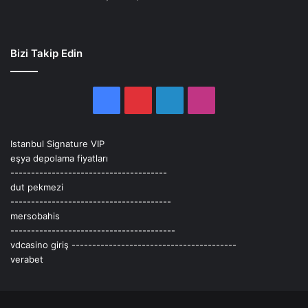
Bizi Takip Edin
Facebook
Pinterest
LinkedIn
Instagram
Istanbul Signature VIP
eşya depolama fiyatları
--------------------------------------
dut pekmezi
---------------------------------------
mersobahis
----------------------------------------
vdcasino giriş
----------------------------------------
verabet