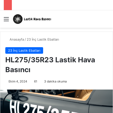
Menü
A
Anasayfa
/
23 İnç Lastik Ebatları
23 İnç Lastik Ebatları
HL275/35R23 Lastik Hava
Basıncı
Ekim 4, 2024
61
3 dakika okuma