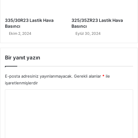
335/30R23 Lastik Hava
325/35ZR23 Lastik Hava
Basıncı
Basıncı
Ekim 2, 2024
Eylül 30, 2024
Bir yanıt yazın
E-posta adresiniz yayınlanmayacak.
Gerekli alanlar
*
ile
işaretlenmişlerdir
Y
o
r
u
m