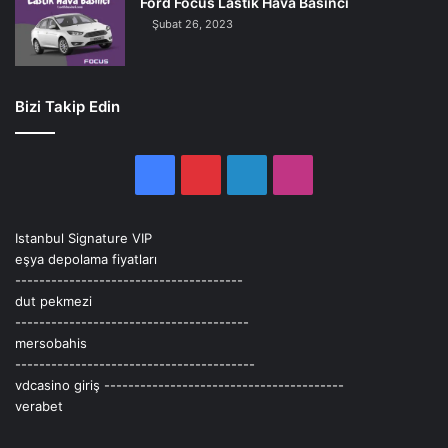
Ford Focus Lastik Hava Basıncı
Şubat 26, 2023
Bizi Takip Edin
Facebook
Pinterest
LinkedIn
Instagram
Istanbul Signature VIP
eşya depolama fiyatları
--------------------------------------
dut pekmezi
---------------------------------------
mersobahis
----------------------------------------
vdcasino giriş
----------------------------------------
verabet