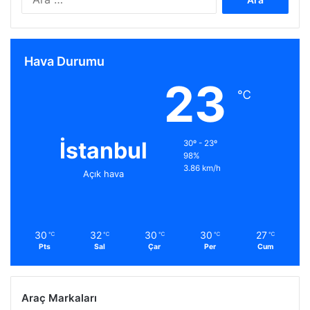
Hava Durumu
23
℃
İstanbul
30º - 23º
98%
3.86 km/h
Açık hava
30
32
30
30
27
℃
℃
℃
℃
℃
Pts
Sal
Çar
Per
Cum
Araç Markaları