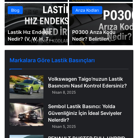
Çözüm Yolları
Nasıl Çözülür?
Blog
Arıza Kodları
Lastik Hız Endeksi
P0300 Arıza Kodu
Nedir? (V, W, H, T
Nedir? Belirtileri,
Kodları Açıklaması)
Nedenleri ve Çözüm
Markalara Göre Lastik Basınçları
Volkswagen Taigo’nuzun Lastik
Basıncını Nasıl Kontrol Edersiniz?
Nisan 8, 2025
Sembol Lastik Basıncı: Yolda
Güvenliğiniz İçin İdeal Seviyeler
Nelerdir?
Nisan 5, 2025