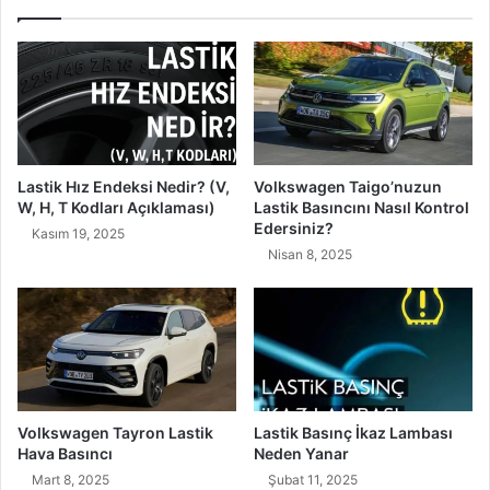
Lastik Hız Endeksi Nedir? (V,
Volkswagen Taigo’nuzun
W, H, T Kodları Açıklaması)
Lastik Basıncını Nasıl Kontrol
Edersiniz?
Kasım 19, 2025
Nisan 8, 2025
Volkswagen Tayron Lastik
Lastik Basınç İkaz Lambası
Hava Basıncı
Neden Yanar
Mart 8, 2025
Şubat 11, 2025