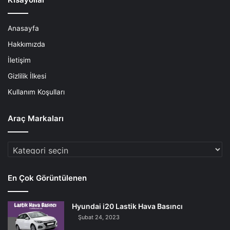
Anasayfa
Hakkımızda
İletişim
Gizlilik İlkesi
Kullanım Koşulları
Araç Markaları
Araç
Markaları
En Çok Görüntülenen
Hyundai i20 Lastik Hava Basıncı
Şubat 24, 2023