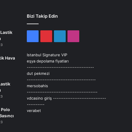
Bizi Takip Edin
Lastik
Facebook
Pinterest
LinkedIn
Instagram
ı
23
Istanbul Signature VIP
tik Hava
eşya depolama fiyatları
--------------------------------------
dut pekmezi
---------------------------------------
Lastik
mersobahis
ı
----------------------------------------
23
vdcasino giriş
------------------------------
----------
 Polo
verabet
Basıncı
23