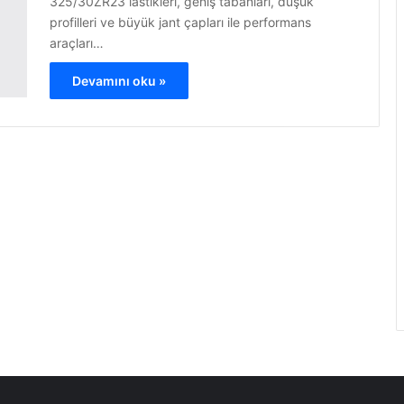
325/30ZR23 lastikleri, geniş tabanları, düşük
profilleri ve büyük jant çapları ile performans
araçları…
Devamını oku »