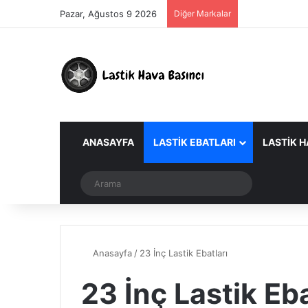
Pazar, Ağustos 9 2026
Diğer Markalar
ANASAYFA
LASTIK EBATLARI
LASTIK H
Dış görünümü değiştir
Arama
Anasayfa
/
23 İnç Lastik Ebatları
23 İnç Lastik Eba