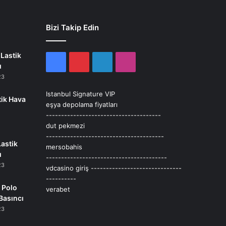
Bizi Takip Edin
Lastik
Facebook
Pinterest
LinkedIn
Instagram
ı
23
Istanbul Signature VIP
tik Hava
eşya depolama fiyatları
--------------------------------------
dut pekmezi
---------------------------------------
Lastik
mersobahis
ı
----------------------------------------
23
vdcasino giriş
------------------------------
----------
 Polo
verabet
Basıncı
23