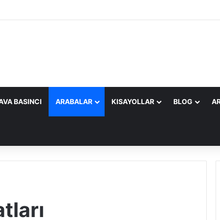
AVA BASINCI
ARABALAR
KISAYOLLAR
BLOG
AR
tları