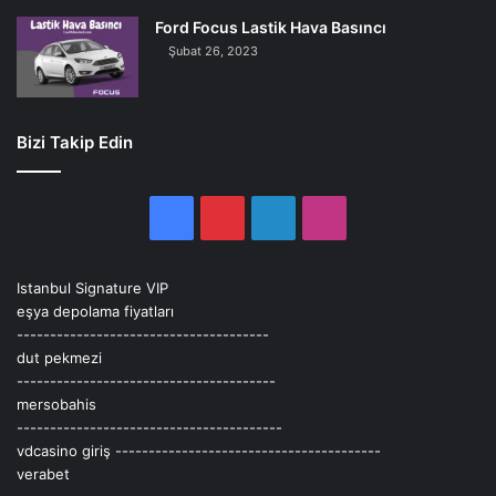
Ford Focus Lastik Hava Basıncı
Şubat 26, 2023
Bizi Takip Edin
Facebook
Pinterest
LinkedIn
Instagram
Istanbul Signature VIP
eşya depolama fiyatları
--------------------------------------
dut pekmezi
---------------------------------------
mersobahis
----------------------------------------
vdcasino giriş
----------------------------------------
verabet