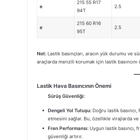
215 55 R17
e
2.5
94T
215 60 R16
e
2.5
95T
Not:
Lastik basınçları, aracın yük durumu ve sürü
araçlarda menzili korumak için lastik basıncını
Lastik Hava Basıncının Önemi
Sürüş Güvenliği:
Dengeli Yol Tutuşu:
Doğru lastik basıncı, 
etmesini sağlar. Bu, özellikle virajlarda v
Fren Performansı:
Uygun lastik basıncı, f
güvenliği artırır.