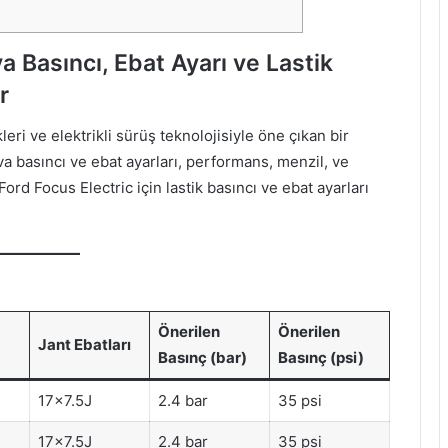
a Basıncı, Ebat Ayarı ve Lastik
r
eri ve elektrikli sürüş teknolojisiyle öne çıkan bir
a basıncı ve ebat ayarları, performans, menzil, ve
rd Focus Electric için lastik basıncı ve ebat ayarları
Önerilen
Önerilen
Jant Ebatları
Basınç (bar)
Basınç (psi)
17×7.5J
2.4 bar
35 psi
17×7.5J
2.4 bar
35 psi