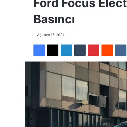
Ford Focus Elect
Basıncı
Ağustos 15, 2024
Facebook
X
LinkedIn
Tumblr
Pinterest
Reddit