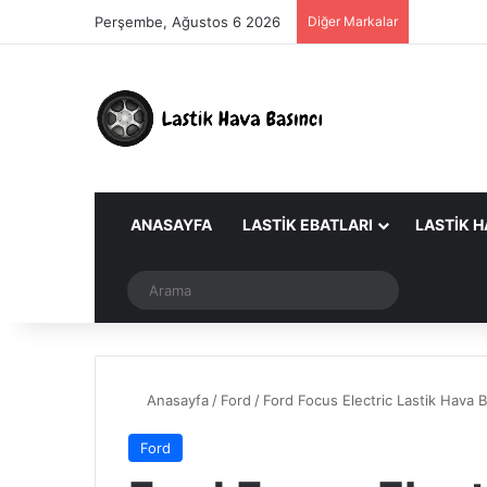
Perşembe, Ağustos 6 2026
Diğer Markalar
ANASAYFA
LASTIK EBATLARI
LASTIK H
Dış görünümü değiştir
Arama
Anasayfa
/
Ford
/
Ford Focus Electric Lastik Hava B
Ford