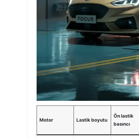
Ön lastik
Motor
Lastik boyutu
basıncı