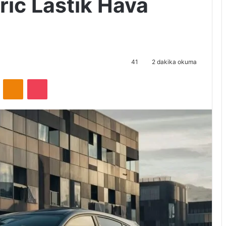
ric Lastik Hava
41
2 dakika okuma
VKontakte
Odnoklassniki
Pocket