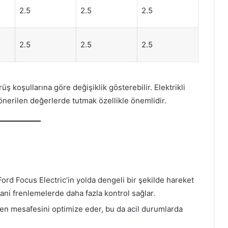
2.5
2.5
2.5
2.5
2.5
2.5
ş koşullarına göre değişiklik gösterebilir. Elektrikli
 önerilen değerlerde tutmak özellikle önemlidir.
Ford Focus Electric’in yolda dengeli bir şekilde hareket
e ani frenlemelerde daha fazla kontrol sağlar.
ren mesafesini optimize eder, bu da acil durumlarda