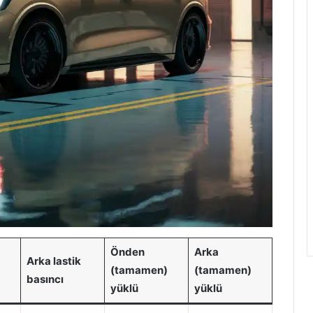
Önden
Arka
Arka lastik
(tamamen)
(tamamen)
basıncı
yüklü
yüklü