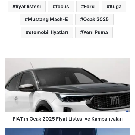
fiyat listesi
focus
Ford
Kuga
Mustang Mach-E
Ocak 2025
otomobil fiyatları
Yeni Puma
FIAT'ın
Ocak
2025
Fiyat
Listesi
ve
Kampanyaları
FIAT'ın Ocak 2025 Fiyat Listesi ve Kampanyaları
Mercedes'in