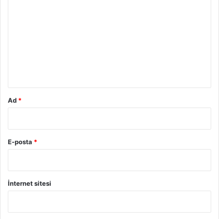
o
r
u
m
*
Ad
*
E-posta
*
İnternet sitesi