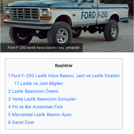
Ford F-250 lastik hava basıncı kaç olmalıdır
Başlıklar
1
Ford F-250 Lastik Hava Basıncı, Jant ve Lastik Ebatları
1.1
Lastik ve Jant Bilgileri
2
Lastik Basıncının Önemi
3
Yanlış Lastik Basıncının Sonuçları
4
Psi ve Bar Arasındaki Fark
5
Mevsimsel Lastik Basıncı Ayarı
6
Genel Özet