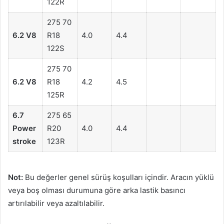
122R
275 70
6.2 V8
R18
4.0
4.4
122S
275 70
6.2 V8
R18
4.2
4.5
125R
6.7
275 65
Power
R20
4.0
4.4
stroke
123R
Not:
Bu değerler genel sürüş koşulları içindir. Aracın yüklü
veya boş olması durumuna göre arka lastik basıncı
artırılabilir veya azaltılabilir.