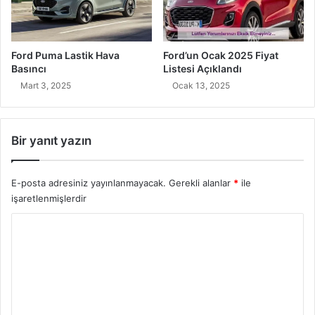
Ford Puma Lastik Hava
Ford’un Ocak 2025 Fiyat
Basıncı
Listesi Açıklandı
Mart 3, 2025
Ocak 13, 2025
Bir yanıt yazın
E-posta adresiniz yayınlanmayacak.
Gerekli alanlar
*
ile
işaretlenmişlerdir
Y
o
r
u
m