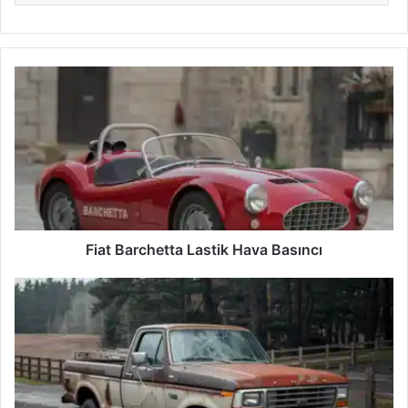
Fiat
Barchetta
Lastik
Hava
Basıncı
Fiat Barchetta Lastik Hava Basıncı
Ford
F-
150
Lastik
Hava
Basıncı