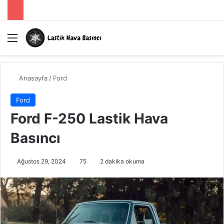
Menü
A
Anasayfa
/
Ford
Ford
Ford F-250 Lastik Hava
Basıncı
Ağustos 29, 2024
75
2 dakika okuma