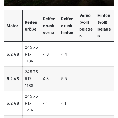
Vorne
Hinten
Reifen
Reifen
Reifen
(voll)
(voll)
Motor
druck
druck
größe
belade
belade
vorne
hinten
n
n
245 75
6.2 V8
R17
4.0
4.4
118R
245 75
6.2 V8
R17
4.8
5.5
118S
245 75
6.2 V8
R17
4.1
4.1
121R