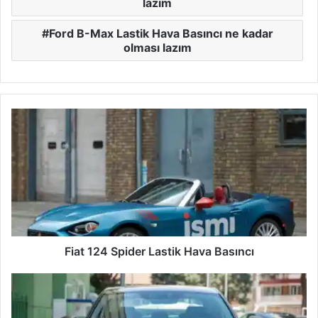
lazım
Ford B-Max Lastik Hava Basıncı ne kadar
olması lazım
Fiat
124
Spider
Lastik
Hava
Basıncı
Fiat 124 Spider Lastik Hava Basıncı
Honda
Accord
Lastik