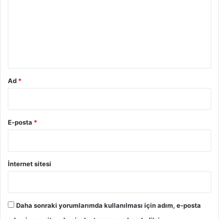
r
u
m
*
Ad
*
E-posta
*
İnternet sitesi
Daha sonraki yorumlarımda kullanılması için adım, e-posta