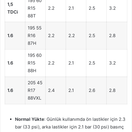
195 60
1,5
R15
2.2
2.1
2.5
3.2
TDCi
88T
195 55
1.6
R16
2.2
2.2
2.5
2.8
87H
195 60
1.6
R15
2.2
2.1
2.5
3.2
88H
205 45
1.6
R17
2.4
2.1
2.6
2.8
88VXL
Normal Yükte
: Günlük kullanımda ön lastikler için 2.3
bar (33 psi), arka lastikler için 2.1 bar (30 psi) basınç