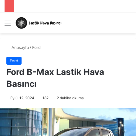
Menü
A
Anasayfa
/
Ford
Ford
Ford B-Max Lastik Hava
Basıncı
Eylül 12, 2024
182
2 dakika okuma