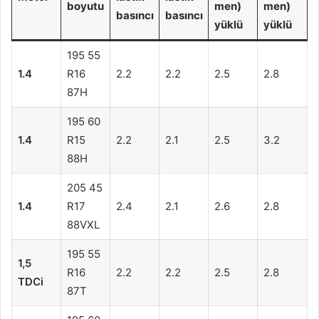
boyutu
men)
men)
basıncı
basıncı
yüklü
yüklü
195 55
1.4
R16
2.2
2.2
2.5
2.8
87H
195 60
1.4
R15
2.2
2.1
2.5
3.2
88H
205 45
1.4
R17
2.4
2.1
2.6
2.8
88VXL
195 55
1,5
R16
2.2
2.2
2.5
2.8
TDCi
87T