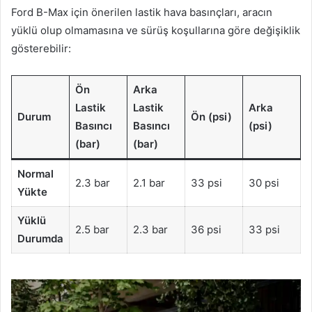
Ford B-Max için önerilen lastik hava basınçları, aracın
yüklü olup olmamasına ve sürüş koşullarına göre değişiklik
gösterebilir:
Ön
Arka
Lastik
Lastik
Arka
Durum
Ön (psi)
Basıncı
Basıncı
(psi)
(bar)
(bar)
Normal
2.3 bar
2.1 bar
33 psi
30 psi
Yükte
Yüklü
2.5 bar
2.3 bar
36 psi
33 psi
Durumda