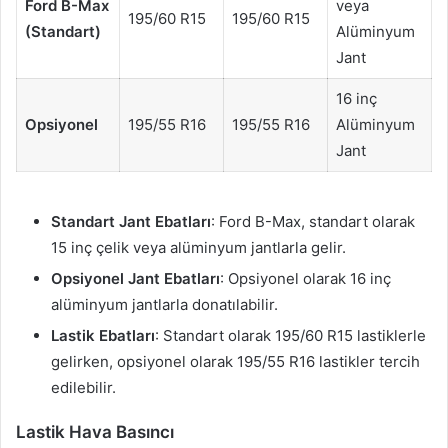
Ford B-Max
veya
195/60 R15
195/60 R15
(Standart)
Alüminyum
Jant
16 inç
Opsiyonel
195/55 R16
195/55 R16
Alüminyum
Jant
Standart Jant Ebatları
: Ford B-Max, standart olarak
15 inç çelik veya alüminyum jantlarla gelir.
Opsiyonel Jant Ebatları
: Opsiyonel olarak 16 inç
alüminyum jantlarla donatılabilir.
Lastik Ebatları
: Standart olarak 195/60 R15 lastiklerle
gelirken, opsiyonel olarak 195/55 R16 lastikler tercih
edilebilir.
Lastik Hava Basıncı