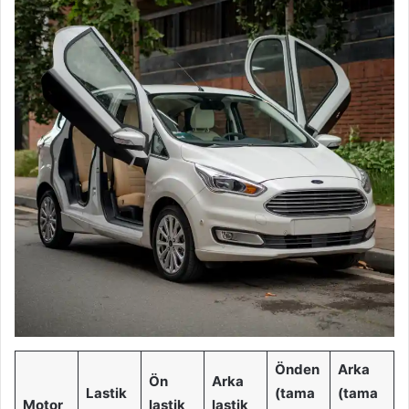
Önden
Arka
Ön
Arka
Lastik
(tama
(tama
Motor
lastik
lastik