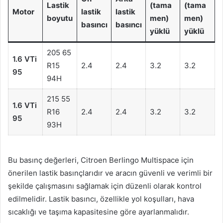
Lastik
(tama
(tama
Motor
lastik
lastik
boyutu
men)
men)
basıncı
basıncı
yüklü
yüklü
205 65
1.6 VTi
R15
2.4
2.4
3.2
3.2
95
94H
215 55
1.6 VTi
R16
2.4
2.4
3.2
3.2
95
93H
Bu basınç değerleri, Citroen Berlingo Multispace için
önerilen lastik basınçlarıdır ve aracın güvenli ve verimli bir
şekilde çalışmasını sağlamak için düzenli olarak kontrol
edilmelidir. Lastik basıncı, özellikle yol koşulları, hava
sıcaklığı ve taşıma kapasitesine göre ayarlanmalıdır.