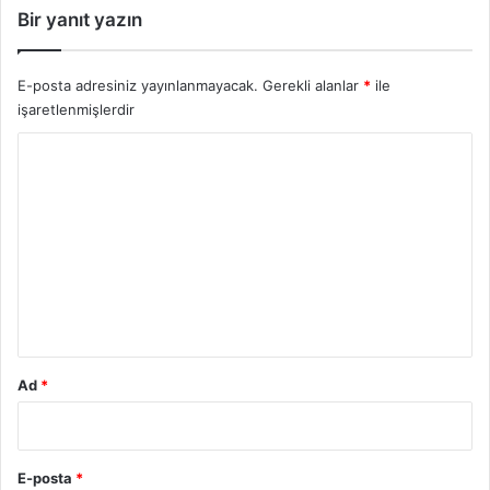
Bir yanıt yazın
E-posta adresiniz yayınlanmayacak.
Gerekli alanlar
*
ile
işaretlenmişlerdir
Y
o
r
u
m
*
Ad
*
E-posta
*