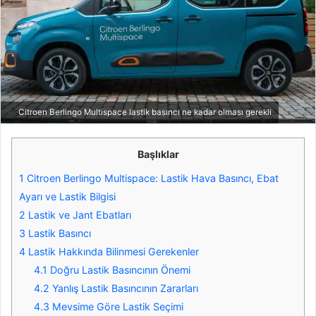
Citroen Berlingo Multispace lastik basıncı ne kadar olması gerekli
Başlıklar
1
Citroen Berlingo Multispace: Lastik Hava Basıncı, Ebat
Ayarı ve Lastik Bilgisi
2
Lastik ve Jant Ebatları
3
Lastik Basıncı
4
Lastik Hakkında Bilinmesi Gerekenler
4.1
Doğru Lastik Basıncının Önemi
4.2
Yanlış Lastik Basıncının Zararları
4.3
Mevsime Göre Lastik Seçimi