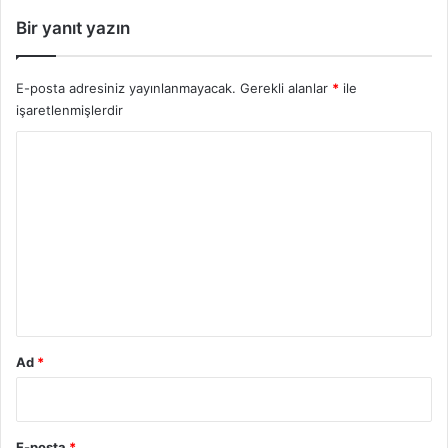
Bir yanıt yazın
E-posta adresiniz yayınlanmayacak.
Gerekli alanlar
*
ile
işaretlenmişlerdir
Y
o
r
u
m
*
Ad
*
E-posta
*