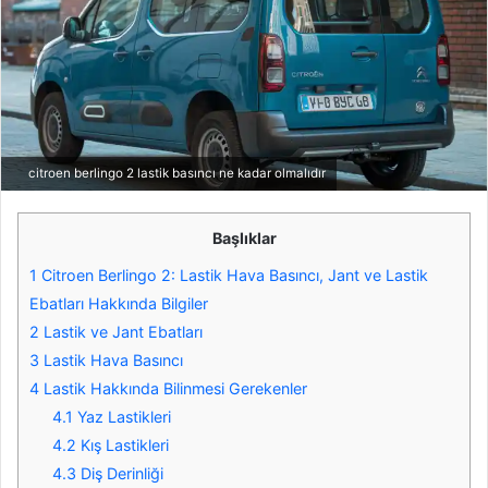
citroen berlingo 2 lastik basıncı ne kadar olmalıdır
Başlıklar
1
Citroen Berlingo 2: Lastik Hava Basıncı, Jant ve Lastik
Ebatları Hakkında Bilgiler
2
Lastik ve Jant Ebatları
3
Lastik Hava Basıncı
4
Lastik Hakkında Bilinmesi Gerekenler
4.1
Yaz Lastikleri
4.2
Kış Lastikleri
4.3
Diş Derinliği