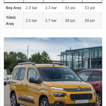
Boş Araç
2.3 bar
2.3 bar
33 psi
33 psi
Yüklü
2.5 bar
2.7 bar
36 psi
39 psi
Araç