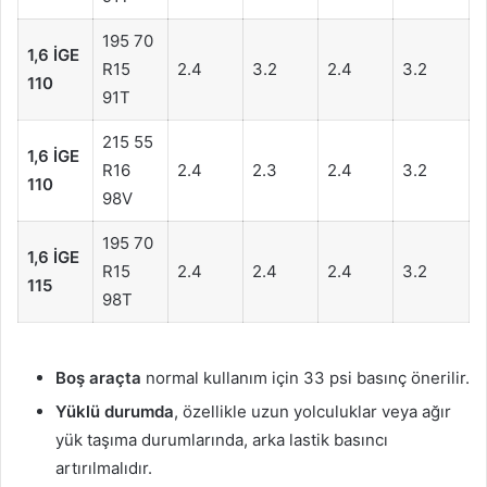
195 70
1,6 İGE
R15
2.4
3.2
2.4
3.2
110
91T
215 55
1,6 İGE
R16
2.4
2.3
2.4
3.2
110
98V
195 70
1,6 İGE
R15
2.4
2.4
2.4
3.2
115
98T
Boş araçta
normal kullanım için 33 psi basınç önerilir.
Yüklü durumda
, özellikle uzun yolculuklar veya ağır
yük taşıma durumlarında, arka lastik basıncı
artırılmalıdır.