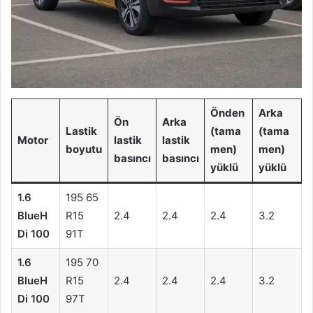
Önden
Arka
Ön
Arka
Lastik
(tama
(tama
Motor
lastik
lastik
boyutu
men)
men)
basıncı
basıncı
yüklü
yüklü
1.6
195 65
BlueH
R15
2.4
2.4
2.4
3.2
Di 100
91T
1.6
195 70
BlueH
R15
2.4
2.4
2.4
3.2
Di 100
97T