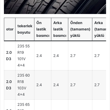
Ön
Arka
Önden
Arka
tekerlek
otor
lastik
lastik
(tamamen)
(tamame
boyutu
basıncı
basıncı
yüklü
yüklü
235 55
2.0
R19
2.4
2.4
2.7
2.7
D3
101V
4×4
235 60
2.0
R18
2.4
2.4
2.7
2.7
D3
103V
4×4
235 65