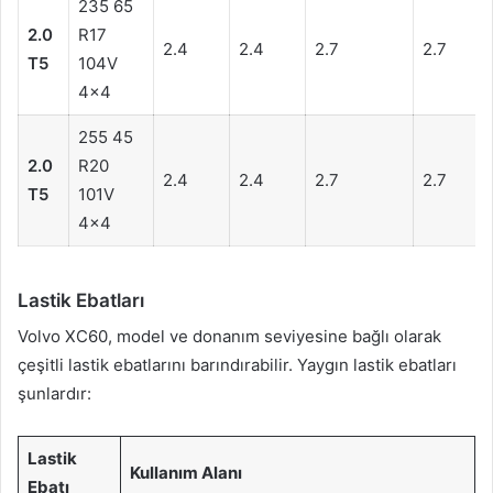
235 65
2.0
R17
2.4
2.4
2.7
2.7
T5
104V
4×4
255 45
2.0
R20
2.4
2.4
2.7
2.7
T5
101V
4×4
Lastik Ebatları
Volvo XC60, model ve donanım seviyesine bağlı olarak
çeşitli lastik ebatlarını barındırabilir. Yaygın lastik ebatları
şunlardır:
Lastik
Kullanım Alanı
Ebatı