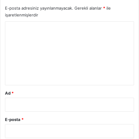
E-posta adresiniz yayınlanmayacak.
Gerekli alanlar
*
ile
işaretlenmişlerdir
Y
o
r
u
m
*
Ad
*
E-posta
*