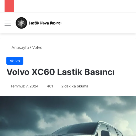
Menü
A
Anasayfa
/
Volvo
Volvo
Volvo XC60 Lastik Basıncı
Temmuz 7, 2024
461
2 dakika okuma