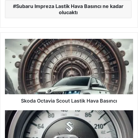
Subaru Impreza Lastik Hava Basıncı ne kadar
olucaktı
Skoda
Octavia
Scout
Lastik
Hava
Basıncı
Skoda Octavia Scout Lastik Hava Basıncı
Suzuki
SX4
Lastik
Hava