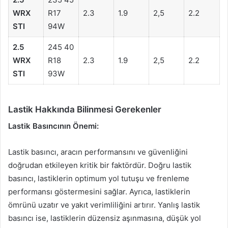
WRX
R17
2.3
1.9
2,5
2.2
STI
94W
2.5
245 40
WRX
R18
2.3
1.9
2,5
2.2
STI
93W
Lastik Hakkında Bilinmesi Gerekenler
Lastik Basıncının Önemi:
Lastik basıncı, aracın performansını ve güvenliğini
doğrudan etkileyen kritik bir faktördür. Doğru lastik
basıncı, lastiklerin optimum yol tutuşu ve frenleme
performansı göstermesini sağlar. Ayrıca, lastiklerin
ömrünü uzatır ve yakıt verimliliğini artırır. Yanlış lastik
basıncı ise, lastiklerin düzensiz aşınmasına, düşük yol