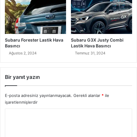
Subaru Forester Lastik Hava
Subaru G3X Justy Combi
Basıncı
Lastik Hava Basıncı
Ağustos 2, 2024
Temmuz 31, 2024
Bir yanıt yazın
E-posta adresiniz yayınlanmayacak.
Gerekli alanlar
*
ile
işaretlenmişlerdir
Y
o
r