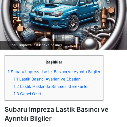
Subaru Impreza lastik hava basıncı
Başlıklar
1
Subaru Impreza Lastik Basıncı ve Ayrıntılı Bilgiler
1.1
Lastik Basıncı Ayarları ve Ebatları
1.2
Lastik Hakkında Bilinmesi Gerekenler
1.3
Genel Özet
Subaru Impreza Lastik Basıncı ve
Ayrıntılı Bilgiler