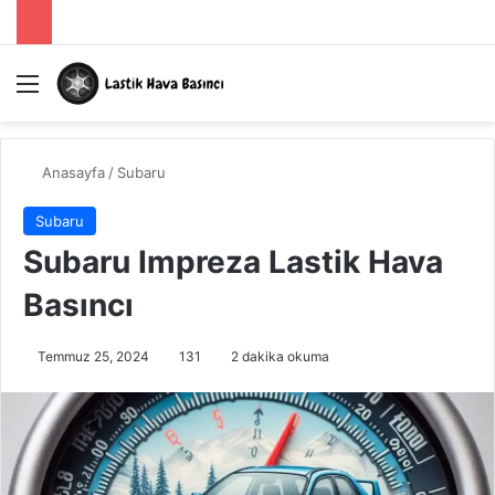
Menü
A
Anasayfa
/
Subaru
Subaru
Subaru Impreza Lastik Hava
Basıncı
Temmuz 25, 2024
131
2 dakika okuma