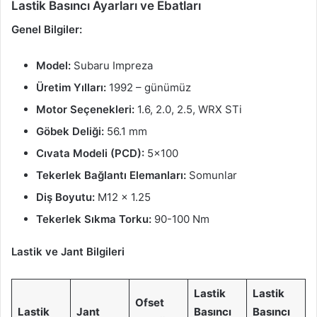
Lastik Basıncı Ayarları ve Ebatları
Genel Bilgiler:
Model:
Subaru Impreza
Üretim Yılları:
1992 – günümüz
Motor Seçenekleri:
1.6, 2.0, 2.5, WRX STi
Göbek Deliği:
56.1 mm
Cıvata Modeli (PCD):
5×100
Tekerlek Bağlantı Elemanları:
Somunlar
Diş Boyutu:
M12 x 1.25
Tekerlek Sıkma Torku:
90-100 Nm
Lastik ve Jant Bilgileri
Lastik
Lastik
Ofset
Lastik
Jant
Basıncı
Basıncı