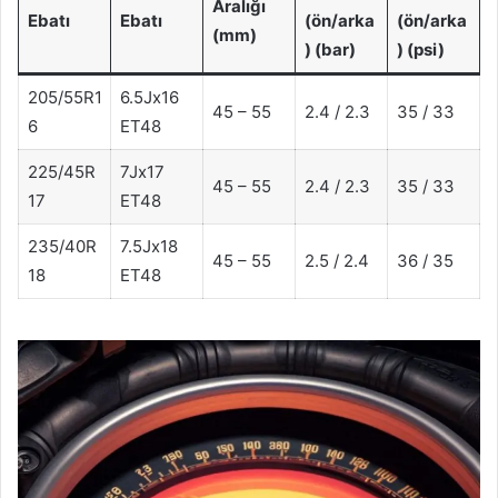
Aralığı
Ebatı
Ebatı
(ön/arka
(ön/arka
(mm)
) (bar)
) (psi)
205/55R1
6.5Jx16
45 – 55
2.4 / 2.3
35 / 33
6
ET48
225/45R
7Jx17
45 – 55
2.4 / 2.3
35 / 33
17
ET48
235/40R
7.5Jx18
45 – 55
2.5 / 2.4
36 / 35
18
ET48