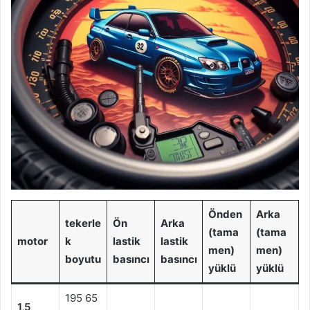
Önden
Arka
tekerle
Ön
Arka
(tama
(tama
motor
k
lastik
lastik
men)
men)
boyutu
basıncı
basıncı
yüklü
yüklü
195 65
1,5