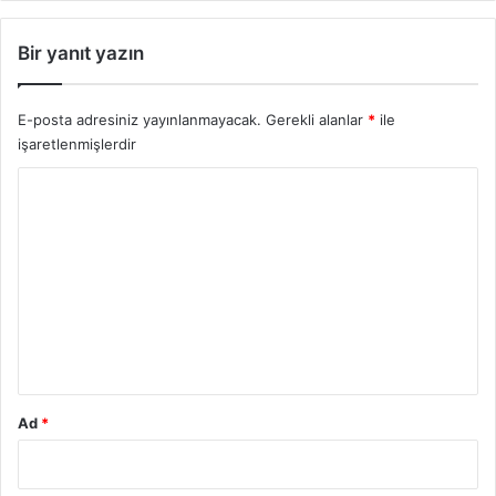
Bir yanıt yazın
E-posta adresiniz yayınlanmayacak.
Gerekli alanlar
*
ile
işaretlenmişlerdir
Y
o
r
u
m
*
Ad
*