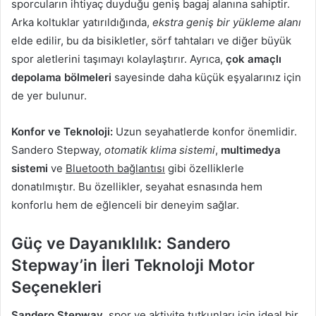
sporcuların ihtiyaç duyduğu geniş bagaj alanına sahiptir.
Arka koltuklar yatırıldığında,
ekstra geniş bir yükleme alanı
elde edilir, bu da bisikletler, sörf tahtaları ve diğer büyük
spor aletlerini taşımayı kolaylaştırır. Ayrıca,
çok amaçlı
depolama bölmeleri
sayesinde daha küçük eşyalarınız için
de yer bulunur.
Konfor ve Teknoloji:
Uzun seyahatlerde konfor önemlidir.
Sandero Stepway,
otomatik klima sistemi
,
multimedya
sistemi
ve
Bluetooth bağlantısı
gibi özelliklerle
donatılmıştır. Bu özellikler, seyahat esnasında hem
konforlu hem de eğlenceli bir deneyim sağlar.
Güç ve Dayanıklılık: Sandero
Stepway’in İleri Teknoloji Motor
Seçenekleri
Sandero Stepway
, spor ve aktivite tutkunları için ideal bir