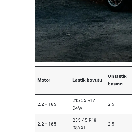
Ön lastik
Motor
Lastik boyutu
basıncı
215 55 R17
2.2 – 165
2.5
94W
235 45 R18
2.2 – 165
2.5
98YXL