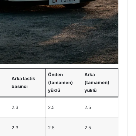
Önden
Arka
Arka lastik
(tamamen)
(tamamen)
basıncı
yüklü
yüklü
2.3
2.5
2.5
2.3
2.5
2.5