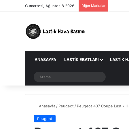
Cumartesi, Ağustos 8 2026
Diğer Markalar
ANASAYFA
LASTIK EBATLARI
LASTIK H
Dış görünümü değiştir
Arama
Anasayfa
/
Peugeot
/
Peugeot 407 Coupe Lastik Ha
Peugeot