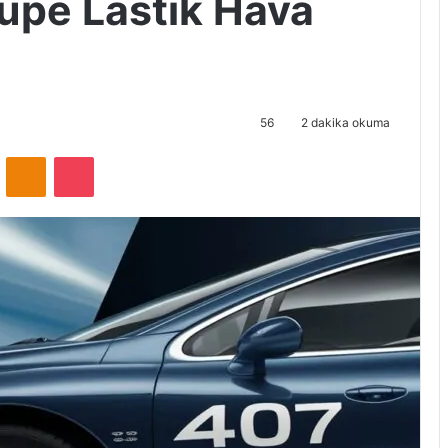
upe Lastik Hava
56
2 dakika okuma
VKontakte
Odnoklassniki
Pocket