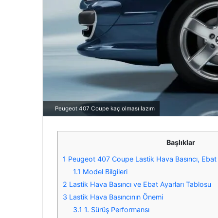
Peugeot 407 Coupe kaç olması lazım
Başlıklar
1
Peugeot 407 Coupe Lastik Hava Basıncı, Ebat Ay
1.1
Model Bilgileri
2
Lastik Hava Basıncı ve Ebat Ayarları Tablosu
3
Lastik Hava Basıncının Önemi
3.1
1. Sürüş Performansı