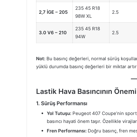
235 45 R18
2,7 İGE – 205
2.5
98W XL
235 45 R18
3.0 V6 – 210
2.5
94W
Not:
Bu basınç değerleri, normal sürüş koşullar
yüklü durumda basınç değerleri bir miktar artırıl
Lastik Hava Basıncının Önemi
1. Sürüş Performansı
Yol Tutuşu:
Peugeot 407 Coupe’nin sportif 
basıncı hayati önem taşır. Özellikle virajla
Fren Performansı:
Doğru basınç, fren mes