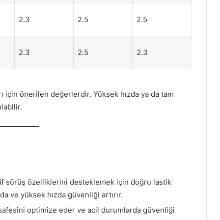
2.3
2.5
2.5
2.3
2.5
2.3
ı için önerilen değerlerdir. Yüksek hızda ya da tam
abilir.
sürüş özelliklerini desteklemek için doğru lastik
rda ve yüksek hızda güvenliği artırır.
afesini optimize eder ve acil durumlarda güvenliği