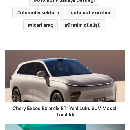
otomotiv sektörü
otomotiv üretimi
ticari araç
üretim düşüşü
Chery
Exeed
Exlantix
ET:
Yeni
Lüks
SUV
Modeli
Tanıtıldı
Chery Exeed Exlantix ET: Yeni Lüks SUV Modeli
Tanıtıldı
Peugeot