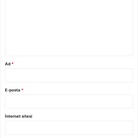
o
r
u
m
*
Ad
*
E-posta
*
İnternet sitesi