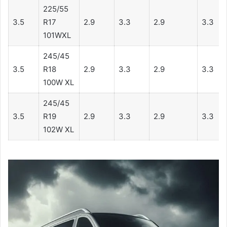
225/55
3.5
R17
2.9
3.3
2.9
3.3
101WXL
245/45
3.5
R18
2.9
3.3
2.9
3.3
100W XL
245/45
3.5
R19
2.9
3.3
2.9
3.3
102W XL