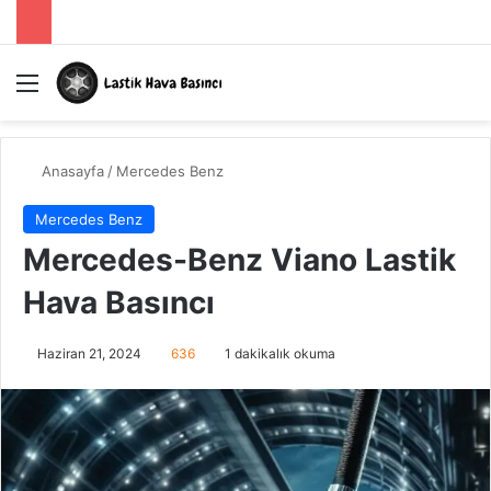
Menü
A
Anasayfa
/
Mercedes Benz
Mercedes Benz
Mercedes-Benz Viano Lastik
Hava Basıncı
Haziran 21, 2024
636
1 dakikalık okuma