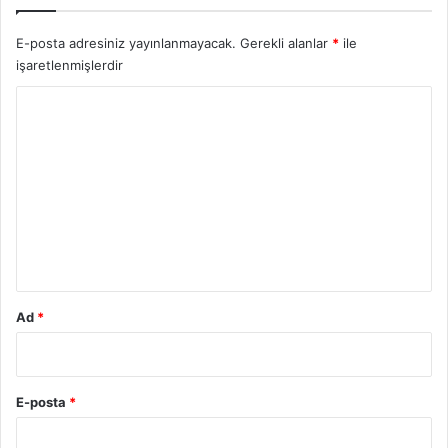
E-posta adresiniz yayınlanmayacak.
Gerekli alanlar
*
ile
işaretlenmişlerdir
Y
o
r
u
m
*
Ad
*
E-posta
*