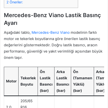
2
Öneriler:
Mercedes-Benz Viano Lastik Basınç
Ayarı
Aşağıdaki tablo,
Mercedes-Benz Viano
modelinin farklı
motor ve tekerlek boyutlarına göre önerilen lastik basınç
değerlerini göstermektedir. Doğru lastik basıncı, aracın
performansı, güvenliği ve yakıt verimliliği açısından büyük
önem taşır.
Ön
Arka
Ön
Arka
Tekerlek
Lastik
Lastik
(Tamamen
(Tama
Motor
Boyutu
Basıncı
Basıncı
Yüklü)
Yüklü)
(bar)
(bar)
(bar)
(bar)
205/65
2.0
R16