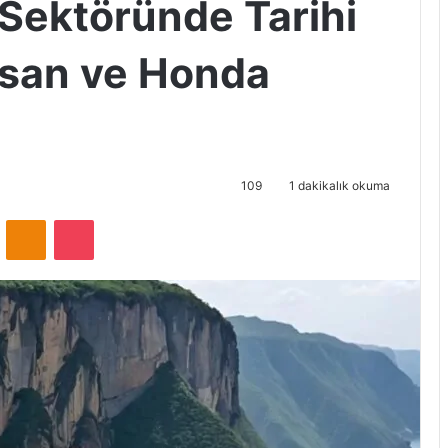
Sektöründe Tarihi
issan ve Honda
109
1 dakikalık okuma
VKontakte
Odnoklassniki
Pocket