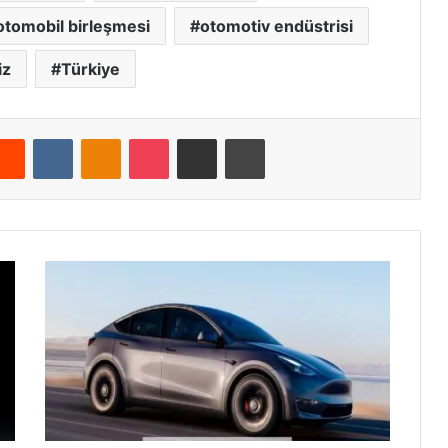
otomobil birleşmesi
otomotiv endüstrisi
iz
Türkiye
terest
Reddit
VKontakte
Odnoklassniki
Pocket
E-posta ile paylaş
Yazdır
Otomobil
Satın
Alırken
Ödenmesi
Gereken
Vergiler
ve
Tesla
ÖTV