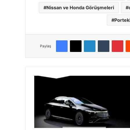
Nissan ve Honda Görüşmeleri
Portek
Facebook
X
LinkedIn
Tumblr
Pin
Paylaş
Yapay
Zeka
ile
Otomotivde
Devrim:
Mercedes-
Benz
MBUX
Güncellemesi