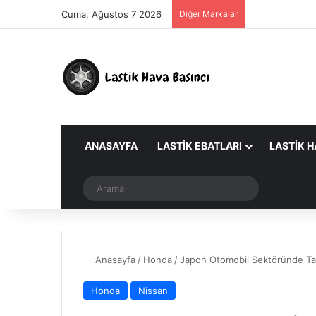
Cuma, Ağustos 7 2026
Diğer Markalar
ANASAYFA
LASTIK EBATLARI
LASTIK H
Dış görünümü değiştir
Arama
Anasayfa
/
Honda
/
Japon Otomobil Sektöründe Tar
Honda
Nissan