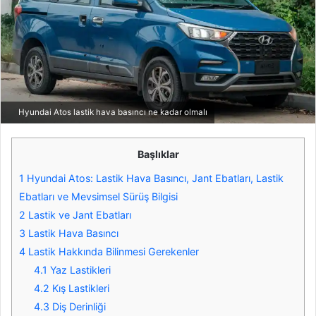
Hyundai Atos lastik hava basıncı ne kadar olmalı
Başlıklar
1
Hyundai Atos: Lastik Hava Basıncı, Jant Ebatları, Lastik
Ebatları ve Mevsimsel Sürüş Bilgisi
2
Lastik ve Jant Ebatları
3
Lastik Hava Basıncı
4
Lastik Hakkında Bilinmesi Gerekenler
4.1
Yaz Lastikleri
4.2
Kış Lastikleri
4.3
Diş Derinliği