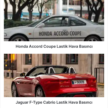
Accord
Coupe
Lastik
Hava
Basıncı
Honda Accord Coupe Lastik Hava Basıncı
Jaguar
F-
Type
Cabrio
Lastik
Hava
Basıncı
Jaguar F-Type Cabrio Lastik Hava Basıncı