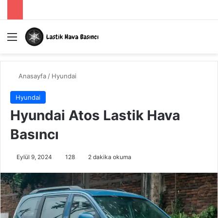
Menü
A
Anasayfa
/
Hyundai
Hyundai
Hyundai Atos Lastik Hava
Basıncı
Eylül 9, 2024
128
2 dakika okuma