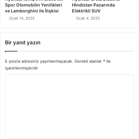
Spor Otomobilin Yenilikleri
Hindistan Pazarında
ve Lamborghini ile İlişkisi
Elektrikli SUV
Ocak 14, 2025
Ocak 4, 2025
Bir yanıt yazın
E-posta adresiniz yayınlanmayacak.
Gerekli alanlar
*
ile
işaretlenmişlerdir
Y
o
r
u
m
*