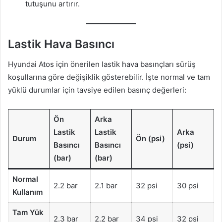
tutuşunu artırır.
Lastik Hava Basıncı
Hyundai Atos için önerilen lastik hava basınçları sürüş
koşullarına göre değişiklik gösterebilir. İşte normal ve tam
yüklü durumlar için tavsiye edilen basınç değerleri:
Ön
Arka
Lastik
Lastik
Arka
Durum
Ön (psi)
Basıncı
Basıncı
(psi)
(bar)
(bar)
Normal
2.2 bar
2.1 bar
32 psi
30 psi
Kullanım
Tam Yük
2.3 bar
2.2 bar
34 psi
32 psi