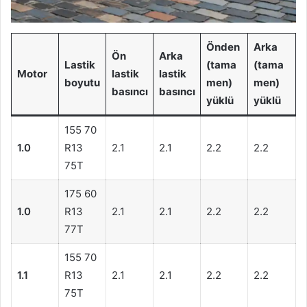
Önden
Arka
Ön
Arka
Lastik
(tama
(tama
Motor
lastik
lastik
boyutu
men)
men)
basıncı
basıncı
yüklü
yüklü
155 70
1.0
R13
2.1
2.1
2.2
2.2
75T
175 60
1.0
R13
2.1
2.1
2.2
2.2
77T
155 70
1.1
R13
2.1
2.1
2.2
2.2
75T