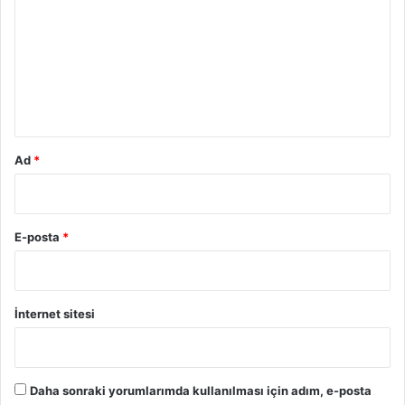
r
u
m
*
Ad
*
E-posta
*
İnternet sitesi
Daha sonraki yorumlarımda kullanılması için adım, e-posta