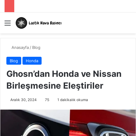
Menü
A
Anasayfa
/
Blog
Blog
Honda
Ghosn’dan Honda ve Nissan
Birleşmesine Eleştiriler
Aralık 30, 2024
75
1 dakikalık okuma