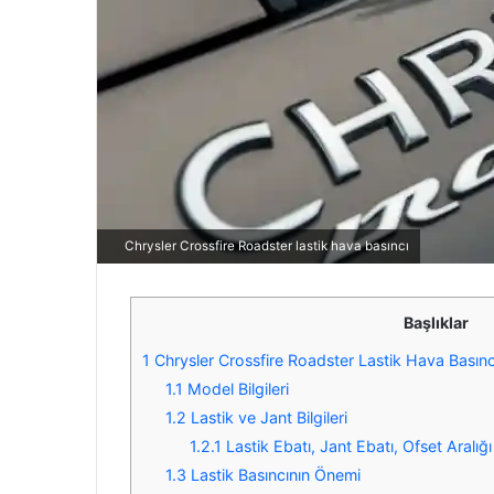
Chrysler Crossfire Roadster lastik hava basıncı
Başlıklar
1
Chrysler Crossfire Roadster Lastik Hava Basıncı,
1.1
Model Bilgileri
1.2
Lastik ve Jant Bilgileri
1.2.1
Lastik Ebatı, Jant Ebatı, Ofset Aralığı
1.3
Lastik Basıncının Önemi