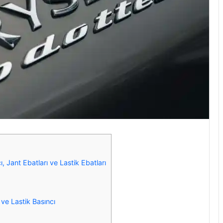
 Jant Ebatları ve Lastik Ebatları
 ve Lastik Basıncı