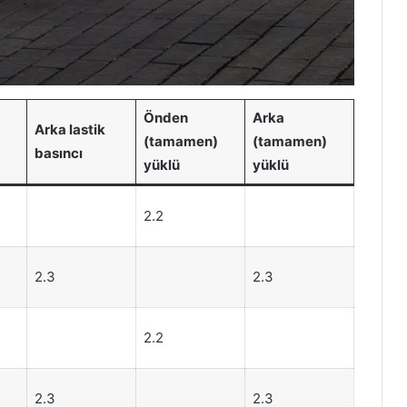
Önden
Arka
Arka lastik
(tamamen)
(tamamen)
basıncı
yüklü
yüklü
2.2
2.3
2.3
2.2
2.3
2.3