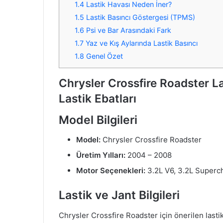
1.4
Lastik Havası Neden İner?
1.5
Lastik Basıncı Göstergesi (TPMS)
1.6
Psi ve Bar Arasındaki Fark
1.7
Yaz ve Kış Aylarında Lastik Basıncı
1.8
Genel Özet
Chrysler Crossfire Roadster La
Lastik Ebatları
Model Bilgileri
Model:
Chrysler Crossfire Roadster
Üretim Yılları:
2004 – 2008
Motor Seçenekleri:
3.2L V6, 3.2L Superc
Lastik ve Jant Bilgileri
Chrysler Crossfire Roadster için önerilen lastik 