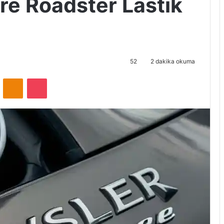
re Roadster Lastik
52
2 dakika okuma
VKontakte
Odnoklassniki
Pocket