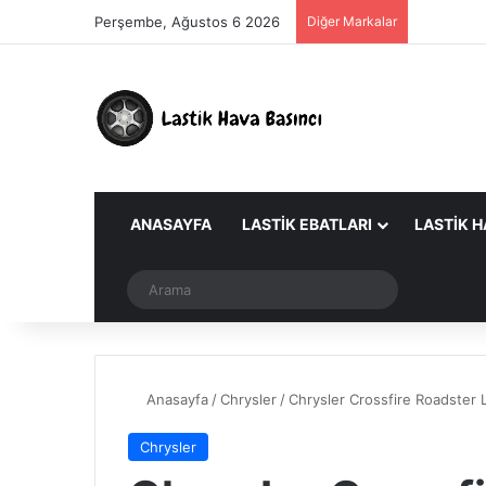
Perşembe, Ağustos 6 2026
Diğer Markalar
ANASAYFA
LASTIK EBATLARI
LASTIK H
Dış görünümü değiştir
Arama
Anasayfa
/
Chrysler
/
Chrysler Crossfire Roadster 
Chrysler