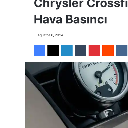
Chrysler Crossfi
Hava Basıncı
Ağustos 6, 2024
Facebook
X
LinkedIn
Tumblr
Pinterest
Reddit