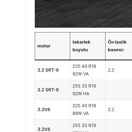
tekerlek
Ön lastik
motor
boyutu
basıncı
225 40 R18
3.2 SRT-6
2.2
92W VA
255 35 R19
3.2 SRT-6
92W HA
225 40 R18
3.2V6
2.2
88W VA
255 35 R19
3.2V6