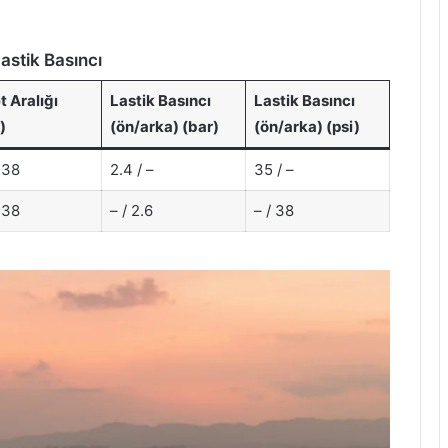
Lastik Basıncı
t Aralığı
Lastik Basıncı
Lastik Basıncı
)
(ön/arka) (bar)
(ön/arka) (psi)
 38
2.4 / –
35 / –
 38
– / 2.6
– / 38