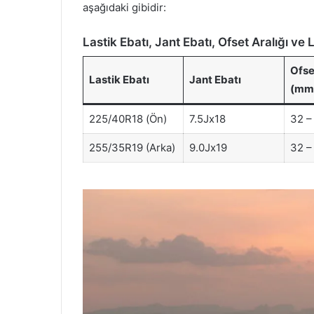
aşağıdaki gibidir:
Lastik Ebatı, Jant Ebatı, Ofset Aralığı ve 
Ofse
Lastik Ebatı
Jant Ebatı
(mm
225/40R18 (Ön)
7.5Jx18
32 –
255/35R19 (Arka)
9.0Jx19
32 –