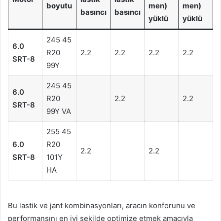
boyutu
men)
men)
basıncı
basıncı
yüklü
yüklü
245 45
6.0
R20
2.2
2.2
2.2
2.2
SRT-8
99Y
245 45
6.0
R20
2.2
2.2
SRT-8
99Y VA
255 45
6.0
R20
2.2
2.2
SRT-8
101Y
HA
Bu lastik ve jant kombinasyonları, aracın konforunu ve
performansını en iyi şekilde optimize etmek amacıyla