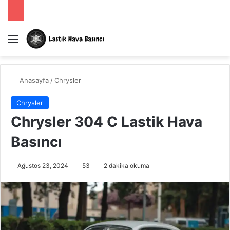
Menü
A
Anasayfa
/
Chrysler
Chrysler
Chrysler 304 C Lastik Hava
Basıncı
Ağustos 23, 2024
53
2 dakika okuma