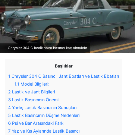
Chrysler 304 C lastik hava basıncı kaç olmalıdır
Başlıklar
1
Chrysler 304 C Basıncı, Jant Ebatları ve Lastik Ebatları
1.1
Model Bilgileri:
2
Lastik ve Jant Bilgileri
3
Lastik Basıncının Önemi
4
Yanlış Lastik Basıncının Sonuçları
5
Lastik Basıncının Düşme Nedenleri
6
Psi ve Bar Arasındaki Fark
7
Yaz ve Kış Aylarında Lastik Basıncı