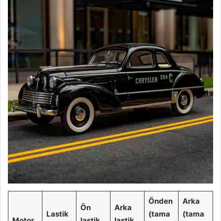
Önden
Arka
Ön
Arka
Lastik
(tama
(tama
Motor
lastik
lastik