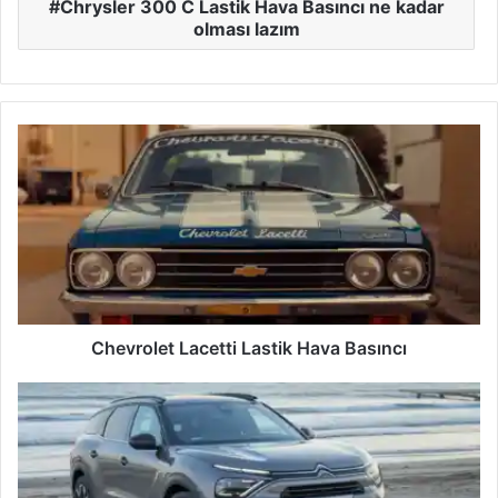
Chrysler 300 C Lastik Hava Basıncı ne kadar
olması lazım
Chevrolet
Lacetti
Lastik
Hava
Basıncı
Chevrolet Lacetti Lastik Hava Basıncı
Citroen
C8
Lastik
Hava
Basıncı