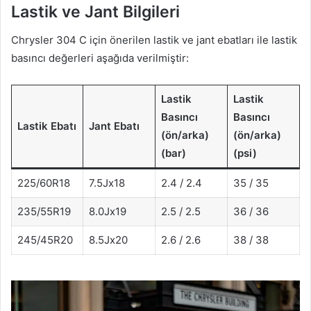
Lastik ve Jant Bilgileri
Chrysler 304 C için önerilen lastik ve jant ebatları ile lastik
basıncı değerleri aşağıda verilmiştir:
Lastik
Lastik
Basıncı
Basıncı
Lastik Ebatı
Jant Ebatı
(ön/arka)
(ön/arka)
(bar)
(psi)
225/60R18
7.5Jx18
2.4 / 2.4
35 / 35
235/55R19
8.0Jx19
2.5 / 2.5
36 / 36
245/45R20
8.5Jx20
2.6 / 2.6
38 / 38