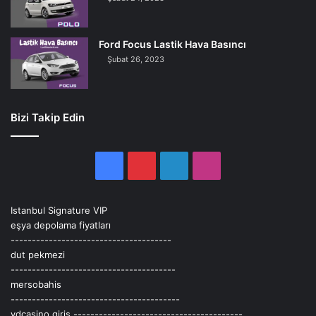
Ford Focus Lastik Hava Basıncı
Şubat 26, 2023
Bizi Takip Edin
Facebook
Pinterest
LinkedIn
Instagram
Istanbul Signature VIP
eşya depolama fiyatları
--------------------------------------
dut pekmezi
---------------------------------------
mersobahis
----------------------------------------
vdcasino giriş
----------------------------------------