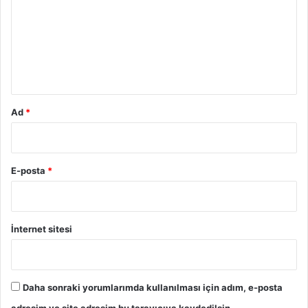
r
u
m
*
Ad
*
E-posta
*
İnternet sitesi
Daha sonraki yorumlarımda kullanılması için adım, e-posta
adresim ve site adresim bu tarayıcıya kaydedilsin.