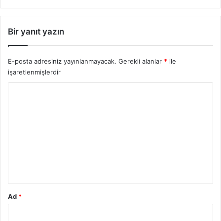
Bir yanıt yazın
E-posta adresiniz yayınlanmayacak.
Gerekli alanlar
*
ile
işaretlenmişlerdir
Y
o
r
u
m
*
Ad
*