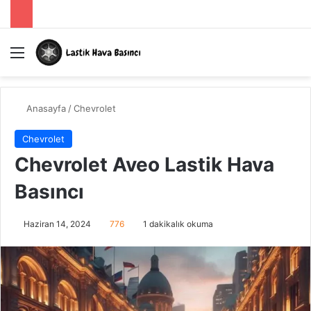
Menü
A
Anasayfa
/
Chevrolet
Chevrolet
Chevrolet Aveo Lastik Hava
Basıncı
Haziran 14, 2024
776
1 dakikalık okuma