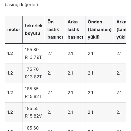
basınç değerleri:
Ön
Arka
Önden
Arka
tekerlek
motor
lastik
lastik
(tamamen)
(tama
boyutu
basıncı
basıncı
yüklü
yüklü
155 80
1.2
2.1
2.1
2.1
2.1
R13 79T
175 70
1.2
2.1
2.1
2.1
2.1
R13 82T
185 55
1.2
2.1
2.1
2.1
2.1
R15 82T
185 55
1.2
2.1
2.1
2.1
2.1
R15 82V
185 60