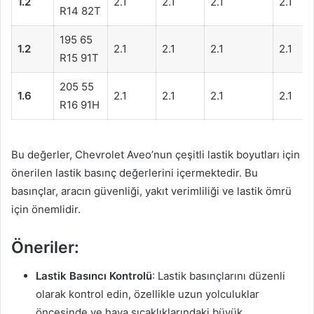
1.2
2.1
2.1
2.1
2.1
R14 82T
195 65
1.2
2.1
2.1
2.1
2.1
R15 91T
205 55
1.6
2.1
2.1
2.1
2.1
R16 91H
Bu değerler, Chevrolet Aveo’nun çeşitli lastik boyutları için
önerilen lastik basınç değerlerini içermektedir. Bu
basınçlar, aracın güvenliği, yakıt verimliliği ve lastik ömrü
için önemlidir.
Öneriler:
Lastik Basıncı Kontrolü
: Lastik basınçlarını düzenli
olarak kontrol edin, özellikle uzun yolculuklar
öncesinde ve hava sıcaklıklarındaki büyük