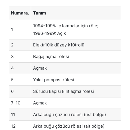
Numara.
Tanım
1994-1995: İç lambalar için röle;
1
1996-1999: Açık
2
Elektr10ik düzey k10trolü
3
Bagaj açma rölesi
4
Açmak
5
Yakıt pompası rölesi
6
Sürücü kapısı kilit açma rölesi
7-10
Açmak
11
Arka buğu çözücü rölesi (üst bölge)
12
Arka buğu çözücü rölesi (alt bölge)