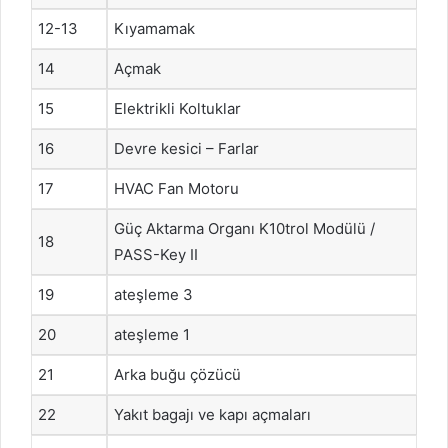
12-13
Kıyamamak
14
Açmak
15
Elektrikli Koltuklar
16
Devre kesici – Farlar
17
HVAC Fan Motoru
Güç Aktarma Organı K10trol Modülü /
18
PASS-Key II
19
ateşleme 3
20
ateşleme 1
21
Arka buğu çözücü
22
Yakıt bagajı ve kapı açmaları