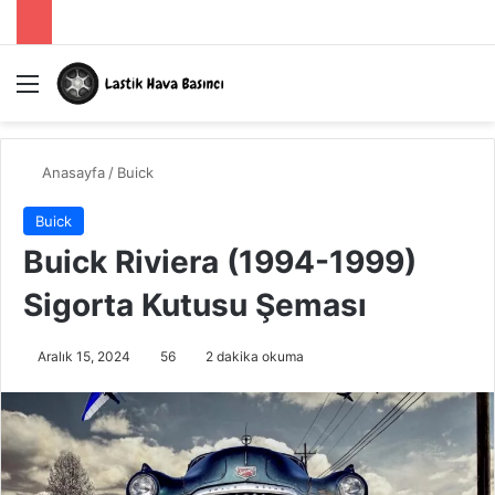
Menü
A
Anasayfa
/
Buick
Buick
Buick Riviera (1994-1999)
Sigorta Kutusu Şeması
Aralık 15, 2024
56
2 dakika okuma