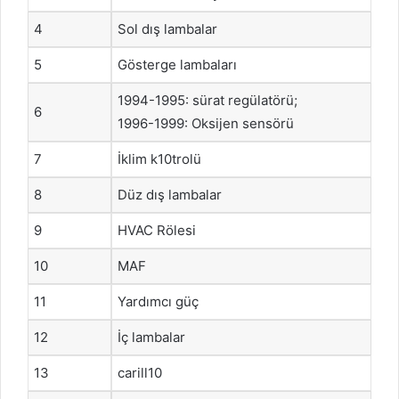
4
Sol dış lambalar
5
Gösterge lambaları
1994-1995: sürat regülatörü;
6
1996-1999: Oksijen sensörü
7
İklim k10trolü
8
Düz dış lambalar
9
HVAC Rölesi
10
MAF
11
Yardımcı güç
12
İç lambalar
13
carill10