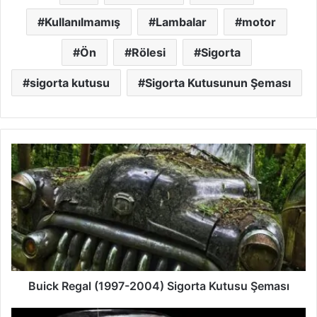
Kullanılmamış
Lambalar
motor
Ön
Rölesi
Sigorta
sigorta kutusu
Sigorta Kutusunun Şeması
Buick
Regal
(1997-
2004)
Sigorta
Kutusu
Şeması
Buick Regal (1997-2004) Sigorta Kutusu Şeması
Cadillac