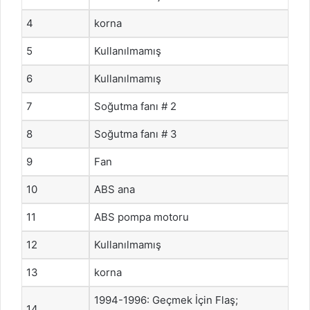
4
korna
5
Kullanılmamış
6
Kullanılmamış
7
Soğutma fanı # 2
8
Soğutma fanı # 3
9
Fan
10
ABS ana
11
ABS pompa motoru
12
Kullanılmamış
13
korna
1994-1996: Geçmek İçin Flaş;
14