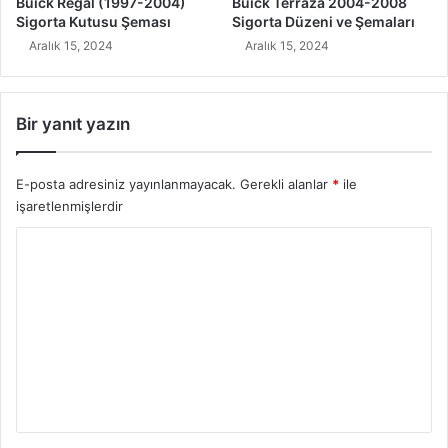
Buick Regal (1997-2004)
Buick Terraza 2004-2008
Sigorta Kutusu Şeması
Sigorta Düzeni ve Şemaları
Aralık 15, 2024
Aralık 15, 2024
Bir yanıt yazın
E-posta adresiniz yayınlanmayacak.
Gerekli alanlar
*
ile
işaretlenmişlerdir
Y
o
r
u
m
*