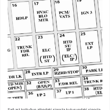
Sağ art koltuğun altındaki sigorta kutusundaki sigorta