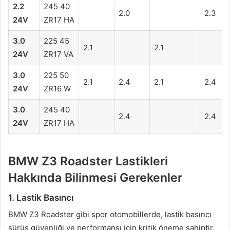
2.2
245 40
2.0
2.3
24V
ZR17 HA
3.0
225 45
2.1
2.1
24V
ZR17 VA
3.0
225 50
2.1
2.4
2.1
2.4
24V
ZR16 W
3.0
245 40
2.4
2.4
24V
ZR17 HA
BMW Z3 Roadster Lastikleri
Hakkında Bilinmesi Gerekenler
1. Lastik Basıncı
BMW Z3 Roadster gibi spor otomobillerde, lastik basıncı
sürüş güvenliği ve performansı için kritik öneme sahiptir.