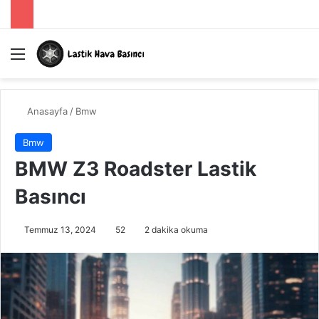
Menü
A
Anasayfa
/
Bmw
Bmw
BMW Z3 Roadster Lastik
Basıncı
Temmuz 13, 2024
52
2 dakika okuma