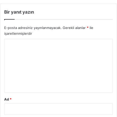
Bir yanıt yazın
E-posta adresiniz yayınlanmayacak.
Gerekli alanlar
*
ile
işaretlenmişlerdir
Y
o
r
u
m
*
Ad
*