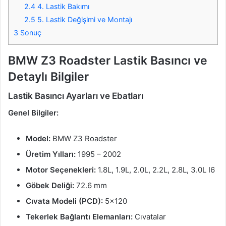
2.4
4. Lastik Bakımı
2.5
5. Lastik Değişimi ve Montajı
3
Sonuç
BMW Z3 Roadster Lastik Basıncı ve
Detaylı Bilgiler
Lastik Basıncı Ayarları ve Ebatları
Genel Bilgiler:
Model:
BMW Z3 Roadster
Üretim Yılları:
1995 – 2002
Motor Seçenekleri:
1.8L, 1.9L, 2.0L, 2.2L, 2.8L, 3.0L I6
Göbek Deliği:
72.6 mm
Cıvata Modeli (PCD):
5×120
Tekerlek Bağlantı Elemanları:
Cıvatalar