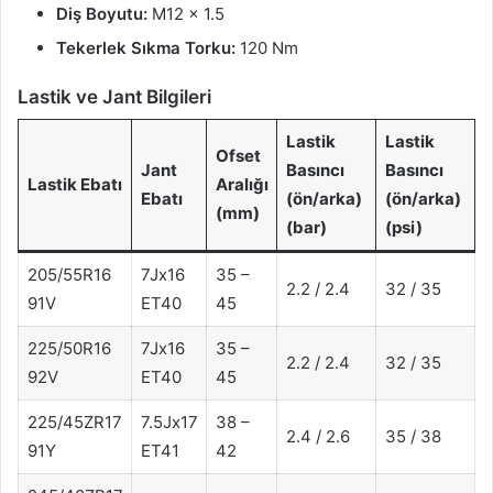
Diş Boyutu:
M12 x 1.5
Tekerlek Sıkma Torku:
120 Nm
Lastik ve Jant Bilgileri
Lastik
Lastik
Ofset
Jant
Basıncı
Basıncı
Lastik Ebatı
Aralığı
Ebatı
(ön/arka)
(ön/arka)
(mm)
(bar)
(psi)
205/55R16
7Jx16
35 –
2.2 / 2.4
32 / 35
91V
ET40
45
225/50R16
7Jx16
35 –
2.2 / 2.4
32 / 35
92V
ET40
45
225/45ZR17
7.5Jx17
38 –
2.4 / 2.6
35 / 38
91Y
ET41
42