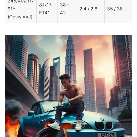
245/40ZR17
8Jx17
38 –
91Y
2.4 / 2.6
35 / 38
ET41
42
(Opsiyonel)