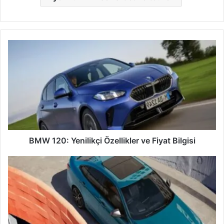
BMW
120:
Yenilikçi
Özellikler
ve
Fiyat
Bilgisi
BMW 120: Yenilikçi Özellikler ve Fiyat Bilgisi
BMW
2
Serisi
Gran
Coupé
Fiyatları
ve