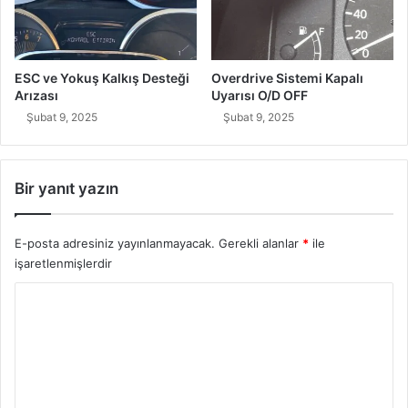
ESC ve Yokuş Kalkış Desteği
Overdrive Sistemi Kapalı
Arızası
Uyarısı O/D OFF
Şubat 9, 2025
Şubat 9, 2025
Bir yanıt yazın
E-posta adresiniz yayınlanmayacak.
Gerekli alanlar
*
ile
işaretlenmişlerdir
Y
o
r
u
m