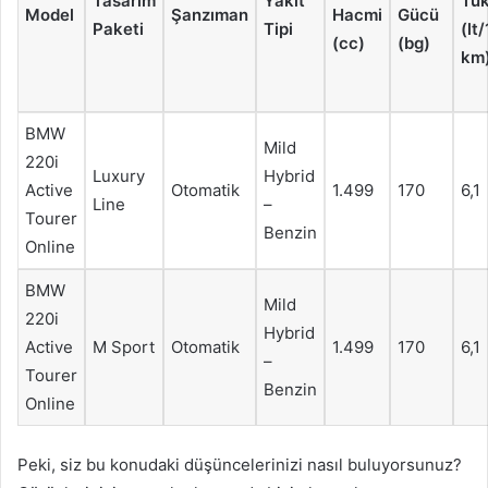
Tasarım
Yakıt
Tük
Model
Şanzıman
Hacmi
Gücü
Paketi
Tipi
(lt
(cc)
(bg)
km
BMW
Mild
220i
Luxury
Hybrid
Active
Otomatik
1.499
170
6,1
Line
–
Tourer
Benzin
Online
BMW
Mild
220i
Hybrid
Active
M Sport
Otomatik
1.499
170
6,1
–
Tourer
Benzin
Online
Peki, siz bu konudaki düşüncelerinizi nasıl buluyorsunuz?