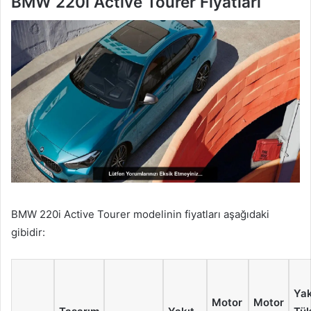
BMW 220i Active Tourer Fiyatları
BMW 220i Active Tourer modelinin fiyatları aşağıdaki
gibidir:
Yak
Motor
Motor