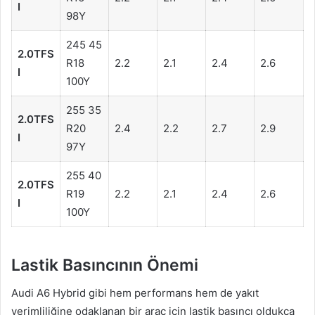
I
98Y
245 45
2.0TFS
R18
2.2
2.1
2.4
2.6
I
100Y
255 35
2.0TFS
R20
2.4
2.2
2.7
2.9
I
97Y
255 40
2.0TFS
R19
2.2
2.1
2.4
2.6
I
100Y
Lastik Basıncının Önemi
Audi A6 Hybrid gibi hem performans hem de yakıt
verimliliğine odaklanan bir araç için lastik basıncı oldukça