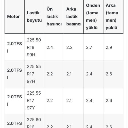
Önden
Arka
Ön
Arka
Lastik
(tama
(tama
Motor
lastik
lastik
boyutu
men)
men)
basıncı
basıncı
yüklü
yüklü
225 50
2.0TFS
R18
2.4
2.2
2.7
2.9
I
99H
225 55
2.0TFS
R17
2.2
2.1
2.4
2.6
I
97H
225 55
2.0TFS
R17
2.2
2.1
2.4
2.6
I
97Y
225 60
2.0TFS
R16
2.2
2.1
2.4
2.6