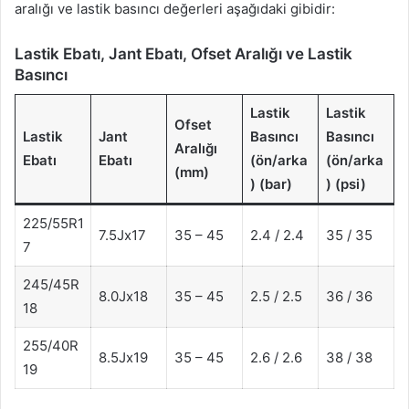
aralığı ve lastik basıncı değerleri aşağıdaki gibidir:
Lastik Ebatı, Jant Ebatı, Ofset Aralığı ve Lastik
Basıncı
Lastik
Lastik
Ofset
Lastik
Jant
Basıncı
Basıncı
Aralığı
Ebatı
Ebatı
(ön/arka
(ön/arka
(mm)
) (bar)
) (psi)
225/55R1
7.5Jx17
35 – 45
2.4 / 2.4
35 / 35
7
245/45R
8.0Jx18
35 – 45
2.5 / 2.5
36 / 36
18
255/40R
8.5Jx19
35 – 45
2.6 / 2.6
38 / 38
19