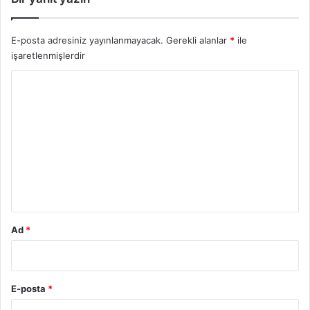
E-posta adresiniz yayınlanmayacak.
Gerekli alanlar
*
ile
işaretlenmişlerdir
Y
o
r
u
m
*
Ad
*
E-posta
*