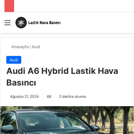
Menü
A
Anasayfa
/
Audi
Audi
Audi A6 Hybrid Lastik Hava
Basıncı
Ağustos 21, 2024
68
2 dakika okuma