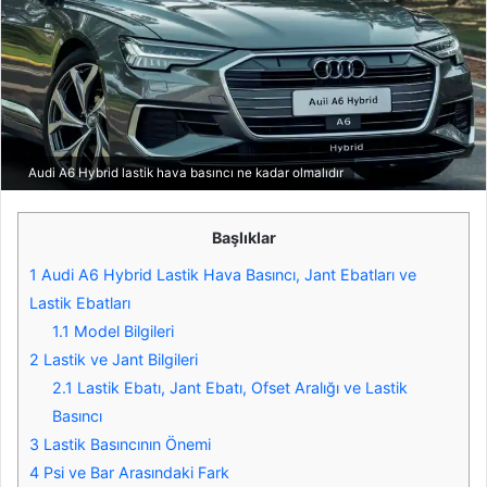
Audi A6 Hybrid lastik hava basıncı ne kadar olmalıdır
Başlıklar
1
Audi A6 Hybrid Lastik Hava Basıncı, Jant Ebatları ve
Lastik Ebatları
1.1
Model Bilgileri
2
Lastik ve Jant Bilgileri
2.1
Lastik Ebatı, Jant Ebatı, Ofset Aralığı ve Lastik
Basıncı
3
Lastik Basıncının Önemi
4
Psi ve Bar Arasındaki Fark