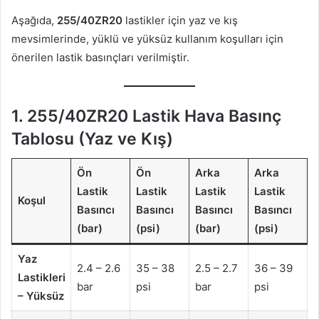
Aşağıda,
255/40ZR20
lastikler için yaz ve kış
mevsimlerinde, yüklü ve yüksüz kullanım koşulları için
önerilen lastik basınçları verilmiştir.
1.
255/40ZR20 Lastik Hava Basınç
Tablosu (Yaz ve Kış)
Ön
Ön
Arka
Arka
Lastik
Lastik
Lastik
Lastik
Koşul
Basıncı
Basıncı
Basıncı
Basıncı
(bar)
(psi)
(bar)
(psi)
Yaz
2.4 – 2.6
35 – 38
2.5 – 2.7
36 – 39
Lastikleri
bar
psi
bar
psi
– Yüksüz