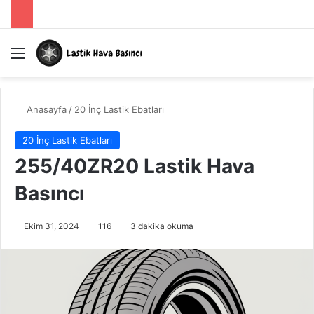
Menü
A
Anasayfa
/
20 İnç Lastik Ebatları
20 İnç Lastik Ebatları
255/40ZR20 Lastik Hava
Basıncı
Ekim 31, 2024
116
3 dakika okuma