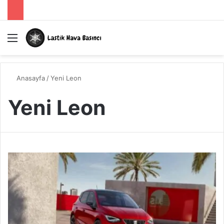
Menü
A
Anasayfa
/
Yeni Leon
Yeni Leon