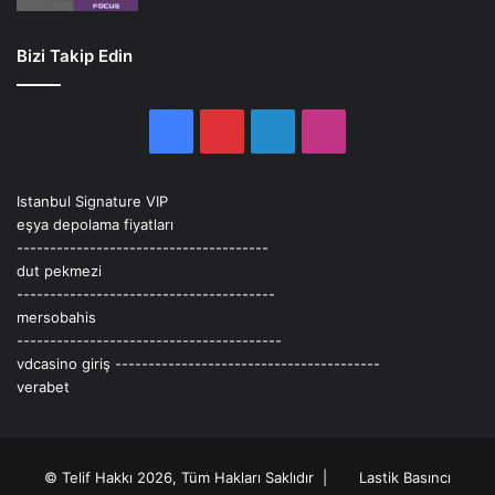
Bizi Takip Edin
Facebook
Pinterest
LinkedIn
Instagram
Istanbul Signature VIP
eşya depolama fiyatları
--------------------------------------
dut pekmezi
---------------------------------------
mersobahis
----------------------------------------
vdcasino giriş
----------------------------------------
verabet
© Telif Hakkı 2026, Tüm Hakları Saklıdır |
Lastik Basıncı