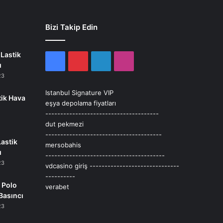
Bizi Takip Edin
Lastik
Facebook
Pinterest
LinkedIn
Instagram
ı
23
Istanbul Signature VIP
tik Hava
eşya depolama fiyatları
--------------------------------------
dut pekmezi
---------------------------------------
Lastik
mersobahis
ı
----------------------------------------
23
vdcasino giriş
------------------------------
----------
 Polo
verabet
Basıncı
23