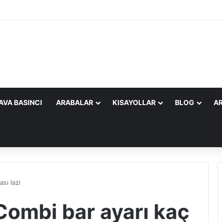
AVA BASINCI
ARABALAR
KISAYOLLAR
BLOG
AR
sı lazi
Combi bar ayarı kaç