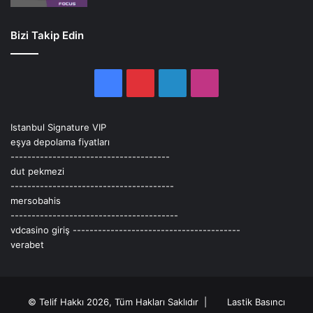
Bizi Takip Edin
Facebook
Pinterest
LinkedIn
Instagram
Istanbul Signature VIP
eşya depolama fiyatları
--------------------------------------
dut pekmezi
---------------------------------------
mersobahis
----------------------------------------
vdcasino giriş
----------------------------------------
verabet
© Telif Hakkı 2026, Tüm Hakları Saklıdır |
Lastik Basıncı