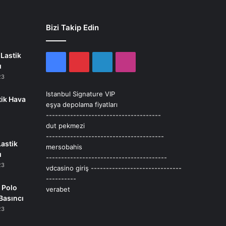
Bizi Takip Edin
Lastik
Facebook
Pinterest
LinkedIn
Instagram
ı
23
Istanbul Signature VIP
tik Hava
eşya depolama fiyatları
--------------------------------------
dut pekmezi
---------------------------------------
Lastik
mersobahis
ı
----------------------------------------
23
vdcasino giriş
------------------------------
----------
 Polo
verabet
Basıncı
23