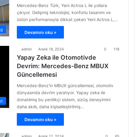
Mercedes-Benz Türk, Yeni Actros L ile yollara
çıkıyor. Gelişmiş teknolojisi, konforlu tasarımı ve
üstün performansıyla dikkat çeken Yeni Actros L,…
og
Devamını oku »
admin
Aralık 18, 2024
0
118
Yapay Zeka ile Otomotivde
Devrim: Mercedes-Benz MBUX
Güncellemesi
Mercedes-Benz'in MBUX güncellemesi, otomotiv
dünyasında devrim yaratıyor. Yapay zeka ile
donatılmış bu yenilikçi sistem, sürüş deneyimini
ot
daha akıllı, daha kişiselleştirilmiş…
Devamını oku »
admin
Aralık 12, 2024
0
65