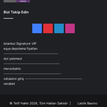
Bizi Takip Edin
Facebook
Pinterest
LinkedIn
Instagram
Istanbul Signature VIP
eşya depolama fiyatları
--------------------------------------
dut pekmezi
---------------------------------------
mersobahis
----------------------------------------
vdcasino giriş
----------------------------------------
verabet
© Telif Hakkı 2026, Tüm Hakları Saklıdır |
Lastik Basıncı