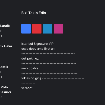
Bizi Takip Edin
Lastik
Facebook
Pinterest
LinkedIn
Instagram
ı
23
Istanbul Signature VIP
tik Hava
eşya depolama fiyatları
--------------------------------------
dut pekmezi
---------------------------------------
Lastik
mersobahis
ı
----------------------------------------
23
vdcasino giriş
------------------------------
----------
 Polo
verabet
Basıncı
23