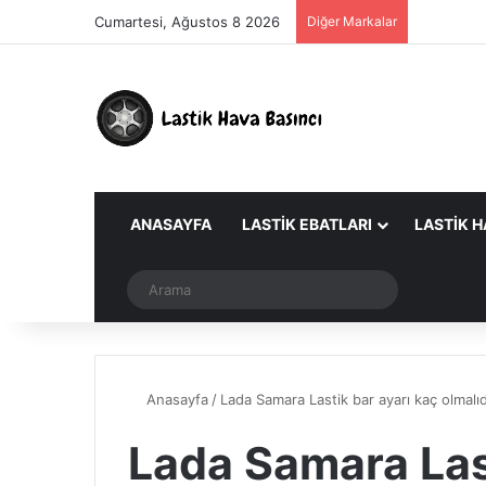
Cumartesi, Ağustos 8 2026
Diğer Markalar
ANASAYFA
LASTIK EBATLARI
LASTIK H
Dış görünümü değiştir
Arama
Anasayfa
/
Lada Samara Lastik bar ayarı kaç olmalıd
Lada Samara Last