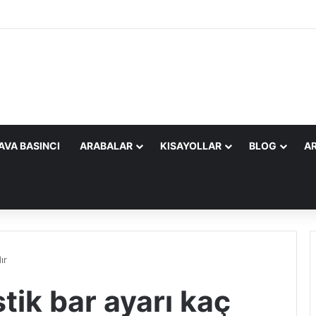
AVA BASINCI
ARABALAR
KISAYOLLAR
BLOG
AR
ır
ik bar ayarı kaç