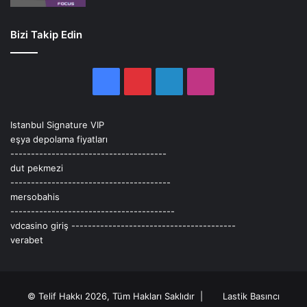
Bizi Takip Edin
Facebook
Pinterest
LinkedIn
Instagram
Istanbul Signature VIP
eşya depolama fiyatları
--------------------------------------
dut pekmezi
---------------------------------------
mersobahis
----------------------------------------
vdcasino giriş
----------------------------------------
verabet
© Telif Hakkı 2026, Tüm Hakları Saklıdır |
Lastik Basıncı