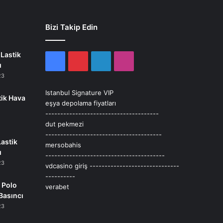
Bizi Takip Edin
Lastik
Facebook
Pinterest
LinkedIn
Instagram
ı
23
Istanbul Signature VIP
tik Hava
eşya depolama fiyatları
--------------------------------------
dut pekmezi
---------------------------------------
Lastik
mersobahis
ı
----------------------------------------
23
vdcasino giriş
------------------------------
----------
 Polo
verabet
Basıncı
23