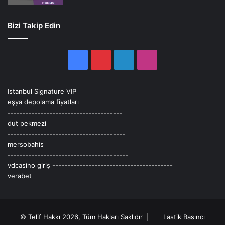
Bizi Takip Edin
Facebook
Pinterest
LinkedIn
Instagram
Istanbul Signature VIP
eşya depolama fiyatları
--------------------------------------
dut pekmezi
---------------------------------------
mersobahis
----------------------------------------
vdcasino giriş
----------------------------------------
verabet
© Telif Hakkı 2026, Tüm Hakları Saklıdır |
Lastik Basıncı