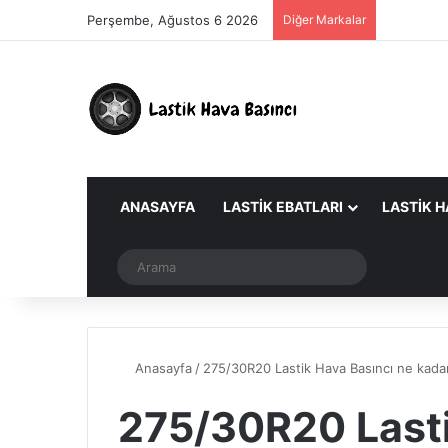
Perşembe, Ağustos 6 2026
Diğer Markalar
ANASAYFA
LASTIK EBATLARI
LASTIK H
Dış görünümü değiştir
Arama
Anasayfa
/
275/30R20 Lastik Hava Basıncı ne kadar
275/30R20 Lasti