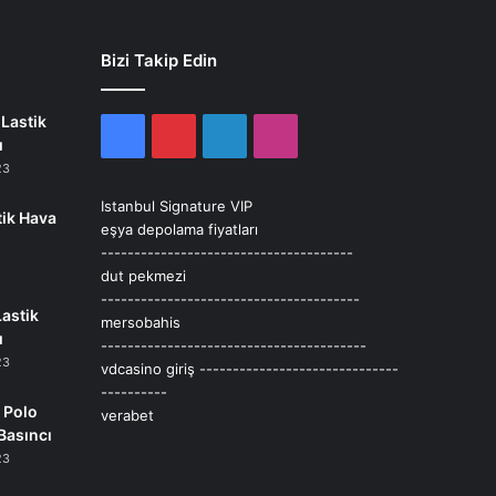
Bizi Takip Edin
Lastik
Facebook
Pinterest
LinkedIn
Instagram
ı
23
Istanbul Signature VIP
tik Hava
eşya depolama fiyatları
--------------------------------------
dut pekmezi
---------------------------------------
Lastik
mersobahis
ı
----------------------------------------
23
vdcasino giriş
------------------------------
----------
 Polo
verabet
Basıncı
23