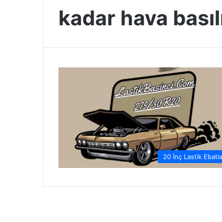
kadar hava basıl
20 İnç Lastik Ebatla