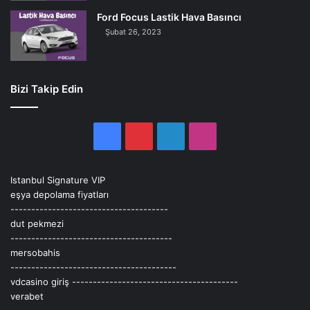
Ford Focus Lastik Hava Basıncı
Şubat 26, 2023
Bizi Takip Edin
Facebook
Pinterest
LinkedIn
Instagram
Istanbul Signature VIP
eşya depolama fiyatları
--------------------------------------
dut pekmezi
---------------------------------------
mersobahis
----------------------------------------
vdcasino giriş
----------------------------------------
verabet