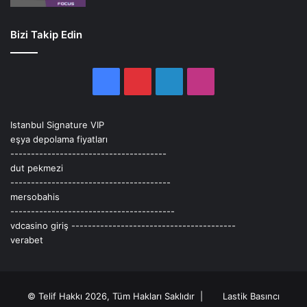
Bizi Takip Edin
Facebook
Pinterest
LinkedIn
Instagram
Istanbul Signature VIP
eşya depolama fiyatları
--------------------------------------
dut pekmezi
---------------------------------------
mersobahis
----------------------------------------
vdcasino giriş
----------------------------------------
verabet
© Telif Hakkı 2026, Tüm Hakları Saklıdır |
Lastik Basıncı