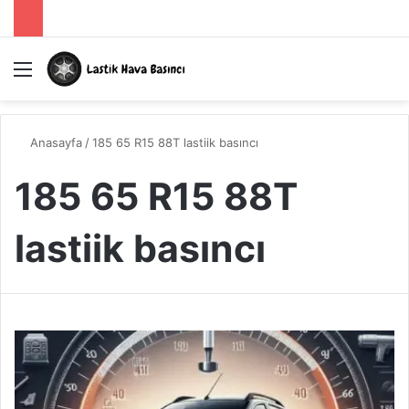
Menü
A
Anasayfa
/
185 65 R15 88T lastiik basıncı
185 65 R15 88T
lastiik basıncı